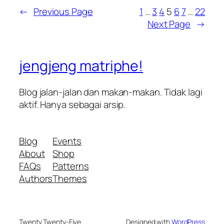
←
Previous Page
1
…
3
4
5
6
7
…
22
Next Page
→
jengjeng matriphe!
Blog jalan-jalan dan makan-makan. Tidak lagi
aktif. Hanya sebagai arsip.
Blog
Events
About
Shop
FAQs
Patterns
Authors
Themes
Twenty Twenty-Five
Designed with
WordPress