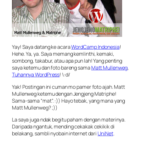
Yay! Saya datang ke acara
WordCamp Indonesia
!
Hehe. Ya, ya. Saya memang kemlinthi, kemaki,
sombong, takabur, atau apa pun lah! Yang penting
saya ketemu dan foto bareng sama
Matt Mullenweg
,
Tuhannya WordPress
! \:d/
Yak! Postingan ini cuman mo pamer foto ajah. Matt
Mullenweg ketemu dengan Jengjeng Matriphe!
Sama-sama “mat”. :)) Hayo tebak, yang mana yang
Matt Mullenweg? ;))
La saya juga ndak begitu paham dengan materinya.
Daripada ngantuk, mending cekakak cekikik di
belakang, sambli nyobain internet dari
UniNet
.