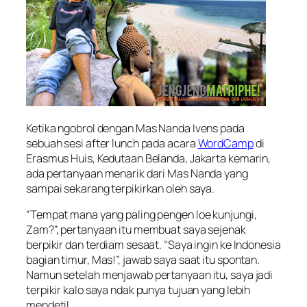
Ketika ngobrol dengan Mas Nanda Ivens pada
sebuah sesi after lunch pada acara
WordCamp
di
Erasmus Huis, Kedutaan Belanda, Jakarta kemarin,
ada pertanyaan menarik dari Mas Nanda yang
sampai sekarang terpikirkan oleh saya.
“Tempat mana yang paling pengen loe kunjungi,
Zam?”, pertanyaan itu membuat saya sejenak
berpikir dan terdiam sesaat. “Saya ingin ke Indonesia
bagian timur, Mas!”, jawab saya saat itu spontan.
Namun setelah menjawab pertanyaan itu, saya jadi
terpikir kalo saya ndak punya tujuan yang lebih
mendetil.