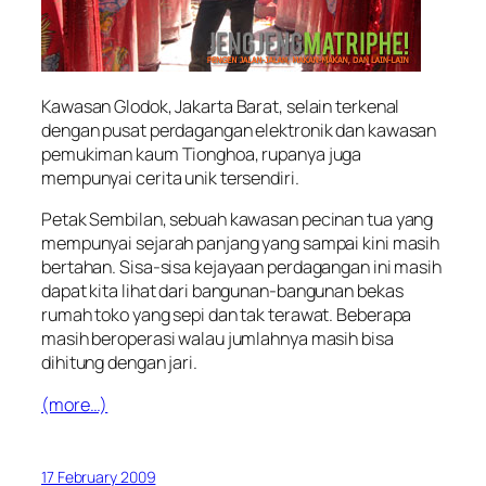
Kawasan Glodok, Jakarta Barat, selain terkenal
dengan pusat perdagangan elektronik dan kawasan
pemukiman kaum Tionghoa, rupanya juga
mempunyai cerita unik tersendiri.
Petak Sembilan, sebuah kawasan pecinan tua yang
mempunyai sejarah panjang yang sampai kini masih
bertahan. Sisa-sisa kejayaan perdagangan ini masih
dapat kita lihat dari bangunan-bangunan bekas
rumah toko yang sepi dan tak terawat. Beberapa
masih beroperasi walau jumlahnya masih bisa
dihitung dengan jari.
(more…)
17 February 2009