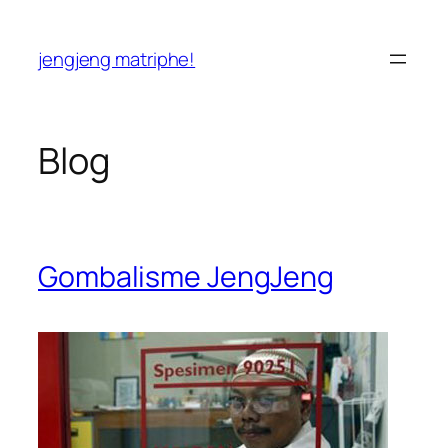
Skip
to
jengjeng matriphe!
content
Blog
Gombalisme JengJeng