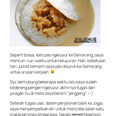
Seperti biasa, kalo pas ngeluyur ke Semarang, saya
mencuri-curi waktu untuk keluyuran. Nah, kebetulan
hari Jumat kemarin saya pas disuruh ke Semarang
untuk urusan kerjaan.
Sip, berhubung beberapa waktu lalu saya sudah
kedereng
pengen ngeluyur, akhirnya tugas dari
juragan itu di mata saya berarti “jengjeng”. >:)
Setelah tugas usai, dalam perjalanan balik ke Jogja,
saya menyempatkan diri untuk mencoba salah satu
makanan khas Ambarawa, Serabi
lempit
Ngampin