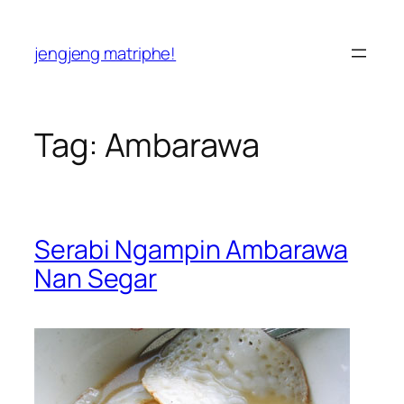
Skip
to
jengjeng matriphe!
content
Tag:
Ambarawa
Serabi Ngampin Ambarawa
Nan Segar