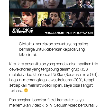
Cinta itu merelakan sesuatu yang paling
berharga untuk diberikan kepada yang
kita cintai.
Kira-kira pesan itulah yang hendak disampaikan trio
cewek Korea yang tergabung dalam grup KISS
melalui video klip
Yeo Ja I Ni Kka
(Because I’m a Girl).
Lagu ini memang lagu lawas keluaran 2001, tetapi
setiap kali melihat video klip ini, saya bisa sangat
terharu.
Pas bongkar-bongkar file di komputer, saya
menemukan video klip ini. Sebuah video berdurasi 8