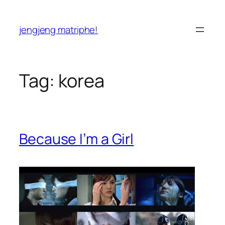
Skip
to
jengjeng matriphe!
content
Tag:
korea
Because I’m a Girl