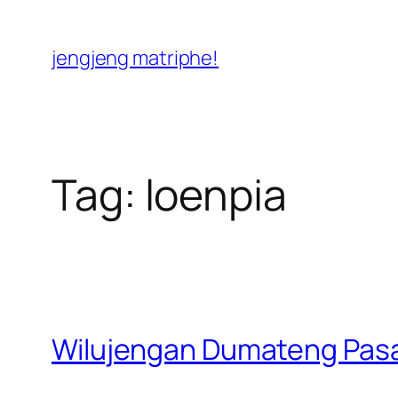
Skip
to
jengjeng matriphe!
content
Tag:
loenpia
Wilujengan Dumateng Pas