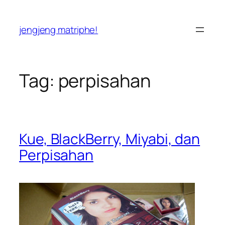
Skip
to
jengjeng matriphe!
content
Tag:
perpisahan
Kue, BlackBerry, Miyabi, dan
Perpisahan