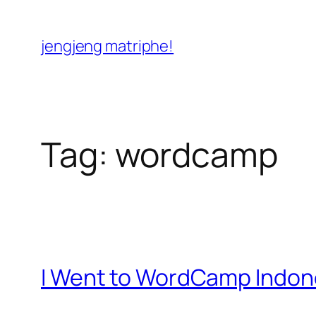
Skip
to
jengjeng matriphe!
content
Tag:
wordcamp
I Went to WordCamp Indon