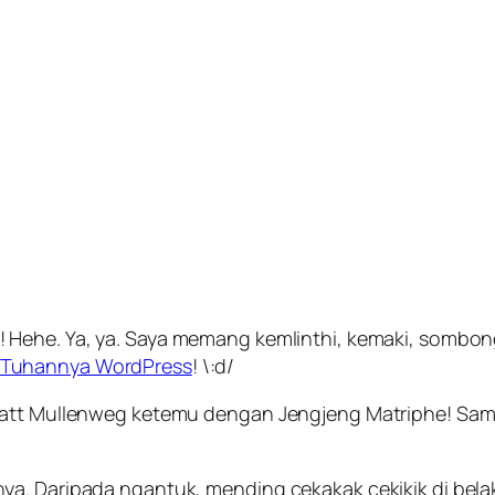
! Hehe. Ya, ya. Saya memang kemlinthi, kemaki, sombon
Tuhannya WordPress
! \:d/
Matt Mullenweg ketemu dengan Jengjeng Matriphe! Sam
a. Daripada ngantuk, mending cekakak cekikik di belak