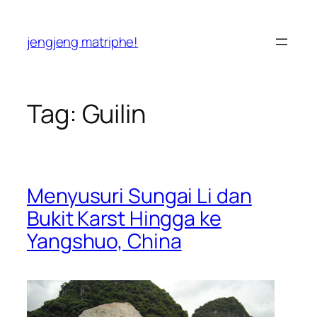
Skip
to
jengjeng matriphe!
content
Tag:
Guilin
Menyusuri Sungai Li dan
Bukit Karst Hingga ke
Yangshuo, China