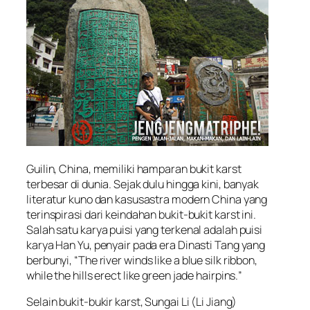
Guilin, China, memiliki hamparan bukit karst
terbesar di dunia. Sejak dulu hingga kini, banyak
literatur kuno dan kasusastra modern China yang
terinspirasi dari keindahan bukit-bukit karst ini.
Salah satu karya puisi yang terkenal adalah puisi
karya Han Yu, penyair pada era Dinasti Tang yang
berbunyi,
“The river winds like a blue silk ribbon,
while the hills erect like green jade hairpins.
”
Selain bukit-bukir karst, Sungai Li (Li Jiang)