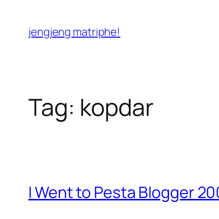
Skip
to
jengjeng matriphe!
content
Tag:
kopdar
I Went to Pesta Blogger 20