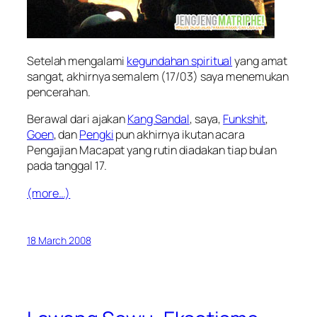
Setelah mengalami
kegundahan spiritual
yang amat
sangat, akhirnya semalem (17/03) saya menemukan
pencerahan.
Berawal dari ajakan
Kang Sandal
, saya,
Funkshit
,
Goen
, dan
Pengki
pun akhirnya ikutan acara
Pengajian Macapat yang rutin diadakan tiap bulan
pada tanggal 17.
(more…)
18 March 2008