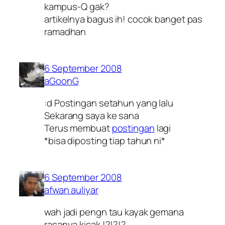
kampus-Q gak?
artikelnya bagus ih! cocok banget pas
ramadhan
6 September 2008
aGoonG
:d Postingan setahun yang lalu
Sekarang saya ke sana
Terus membuat
postingan
lagi
*bisa diposting tiap tahun ni*
6 September 2008
afwan auliyar
wah jadi pengn tau kayak gemana
rasanya kicak !?!?!?