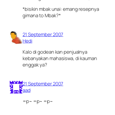
*bisikin mbak unai: emang resepnya
gimana to Mbak?*
21 September 2007
Hedi
Kalo di godean kan penjualnya
kebanyakan mahasiswa, di kauman
enggak ya?
21 September 2007
aad
=p~ =p~ =p~