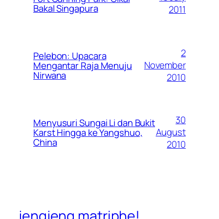
Bakal Singapura
2011
2
Pelebon: Upacara
November
Mengantar Raja Menuju
Nirwana
2010
30
Menyusuri Sungai Li dan Bukit
August
Karst Hingga ke Yangshuo,
China
2010
jengjeng matriphe!