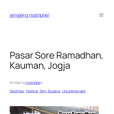
Skip
to
jengjeng matriphe!
content
Pasar Sore Ramadhan,
Kauman, Jogja
Written by
matriphe
in
Destinasi
, 
Festival, Seni, Budaya
, 
Uncategorized