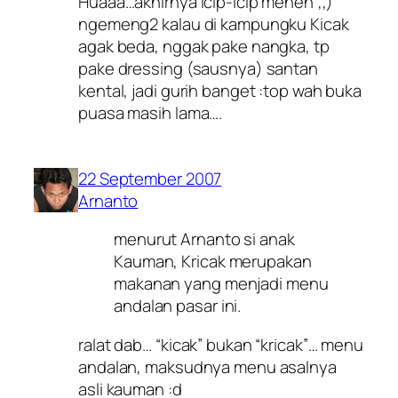
Huaaa…akhirnya Icip-icip meneh ;;)
ngemeng2 kalau di kampungku Kicak
agak beda, nggak pake nangka, tp
pake dressing (sausnya) santan
kental, jadi gurih banget :top wah buka
puasa masih lama….
22 September 2007
Arnanto
menurut Arnanto si anak
Kauman, Kricak merupakan
makanan yang menjadi menu
andalan pasar ini.
ralat dab… “kicak” bukan “kricak”… menu
andalan, maksudnya menu asalnya
asli kauman :d