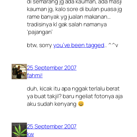
di semarang jg ada kauman, ada masji
kauman jg, kalo sore di bulan puasa jg
rame banyak yg jualan makanan…
tradisinya kl gak salah namanya
‘pajangan’
btw, sorry
you’ve been tagged
.. ^^v
25 September 2007
fahmi!
duh, kicak itu apa nggak terlalu berat
ya buat takjil? baru ngeliat fotonya aja
aku sudah kenyang
25 September 2007
kw