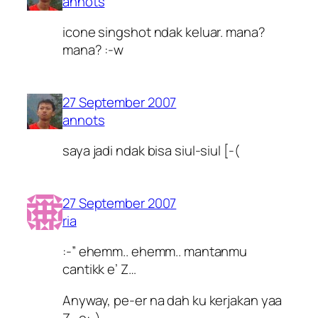
annots
icone singshot ndak keluar. mana?
mana? :-w
27 September 2007
annots
saya jadi ndak bisa siul-siul [-(
27 September 2007
ria
:-” ehemm.. ehemm.. mantanmu
cantikk e’ Z…
Anyway, pe-er na dah ku kerjakan yaa
Z.. o:-)