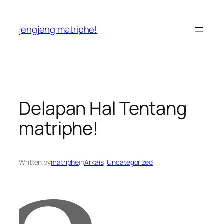
Skip
to
jengjeng matriphe!
content
Delapan Hal Tentang
matriphe!
Written by
matriphe
in
Arkais
, 
Uncategorized