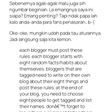
Sebenernya agak-agak malu juga sih
ngumbar beginian. La emangnya saya ini
siapa? Emang penting? Tapi ndak papa lah
kalo anda-anda para fans penasaran.. b-(
Oke-oke, mungkin udah pada tau aturannya.
Jadi langsung saja kita kemon.
each blogger must post these
rules. each blogger starts with
eight random facts/habits about
themselves. bloggers that are
tagged need to write on their own
blog about their eight things and
post these rules. at the end of
your blog, you need to choose
eight people to get tagged and list
their names. donâ€™t forget to