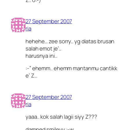
27 September 2007
ria
hehehe… zee sorry.. yg diatas brusan
salah emot je’..
harusnya ini..
:-” ehemm.. ehemm mantanmu cantikk
e’ Z…
27 September 2007
ria
yaaa.. kok salah lagii siyy Z???
damned smileyy :-w