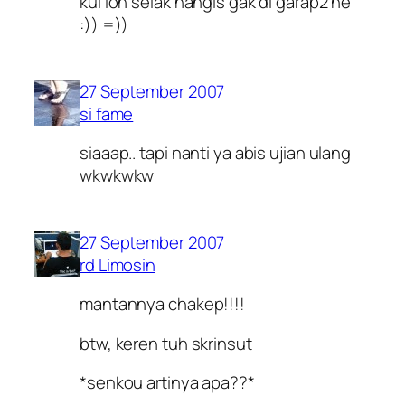
kui loh selak nangis gak di garap2 ne
:)) =))
27 September 2007
si fame
siaaap.. tapi nanti ya abis ujian ulang
wkwkwkw
27 September 2007
rd Limosin
mantannya chakep!!!!
btw, keren tuh skrinsut
*senkou artinya apa??*