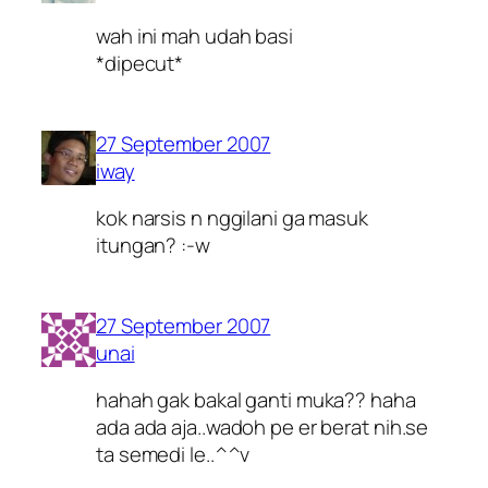
wah ini mah udah basi
*dipecut*
27 September 2007
iway
kok narsis n nggilani ga masuk
itungan? :-w
27 September 2007
unai
hahah gak bakal ganti muka?? haha
ada ada aja..wadoh pe er berat nih.se
ta semedi le..^^v