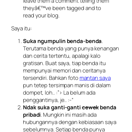
leave them a comment telling them
theyâ€™ve been tagged and to
read your blog.
Saya itu:
Suka ngumpulin benda-benda
.
Terutama benda yang punya kenangan
dan cerita tertentu, apalagi kalo
gratisan. Buat saya, tiap benda itu
mempunyai memori dan ceritanya
tersendiri. Bahkan foto
mantan saya
pun tetep tersimpan manis di dalam
dompet, loh.. :”> La belum ada
penggantinya, je.. :-“
Ndak suka ganti-ganti
cewek
benda
pribadi
. Mungkin ini masih ada
hubungannya dengan kebiasaan saya
sebelumnya. Setiap benda punya