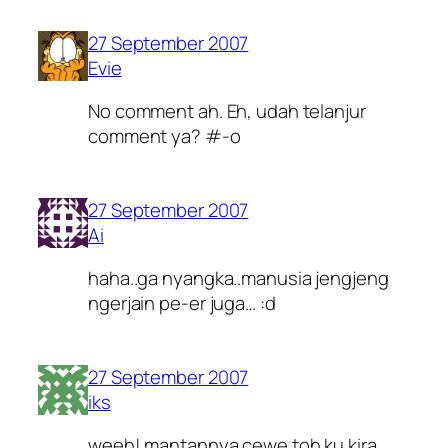
27 September 2007
Evie
No comment ah. Eh, udah telanjur
comment ya? #-o
27 September 2007
Ai
haha..ga nyangka..manusia jengjeng
ngerjain pe-er juga… :d
27 September 2007
iks
weeh! mantannya cewe toh ku kira