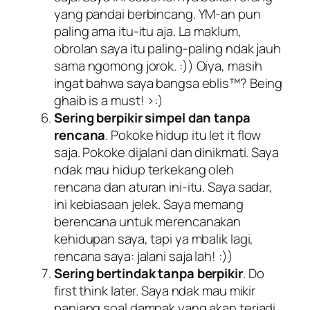
yang pandai berbincang. YM-an pun
paling ama itu-itu aja. La maklum,
obrolan saya itu paling-paling ndak jauh
sama ngomong jorok. :)) Oiya, masih
ingat bahwa saya bangsa eblis™? Being
ghaib is a must! >:)
Sering berpikir simpel dan tanpa
rencana
. Pokoke hidup itu let it flow
saja. Pokoke dijalani dan dinikmati. Saya
ndak mau hidup terkekang oleh
rencana dan aturan ini-itu. Saya sadar,
ini kebiasaan jelek. Saya memang
berencana untuk merencanakan
kehidupan saya, tapi ya mbalik lagi,
rencana saya: jalani saja lah! :))
Sering bertindak tanpa berpikir
. Do
first think later. Saya ndak mau mikir
panjang soal dampak yang akan terjadi