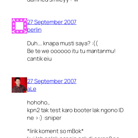
27 September 2007
berlin
Duh…. knapa musti saya? :((
Be te we oooooo itu tu mantanmu!
cantik eiu
27 September 2007
aLe
hohoho.,
kpn2 tak test karo booter lak ngono ID
ne >:) :sniper
*lirik koment so mBok*