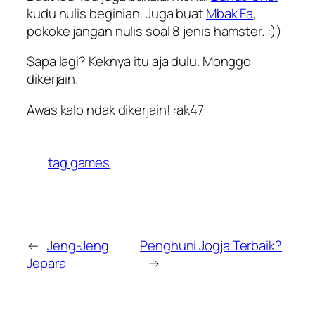
kudu nulis beginian. Juga buat
Mbak Fa
,
pokoke jangan nulis soal 8 jenis hamster. :))
Sapa lagi? Keknya itu aja dulu. Monggo
dikerjain.
Awas kalo ndak dikerjain! :ak47
tag games
←
Jeng-Jeng
Penghuni Jogja Terbaik?
Jepara
→