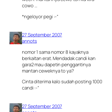
cowo …
*ngeloyor pegi :-“
27 September 2007
annots
nomor 1 sama nomor 8 kayaknya
berkaitan erat. Mendadak candi kan
gara2 mau dapetin penggantinya
mantan ceweknya to ya?
Cinta diterima kalo sudah posting 1000
candi :-“
27 September 2007