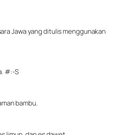
aksara Jawa yang ditulis menggunakan
a. #:-S
nyaman bambu.
s limun, dan es dawet.