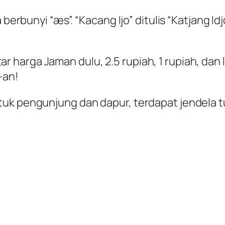
berbunyi “æs”. “Kacang Ijo” ditulis “Katjang Idjo
harga Jaman dulu, 2.5 rupiah, 1 rupiah, dan l
-an!
uk pengunjung dan dapur, terdapat jendela t