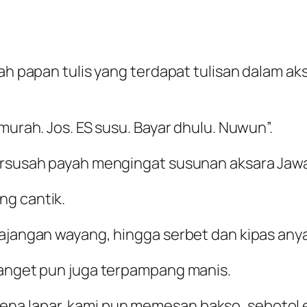
uah papan tulis yang terdapat tulisan dalam 
murah. Jos. ES susu. Bayar dhulu. Nuwun”.
bersusah payah mengingat susunan aksara Jaw
ng cantik.
 pajangan wayang, hingga serbet dan kipas a
banget pun juga terpampang manis.
a lapar, kami pun memesan bakso, sebotol e