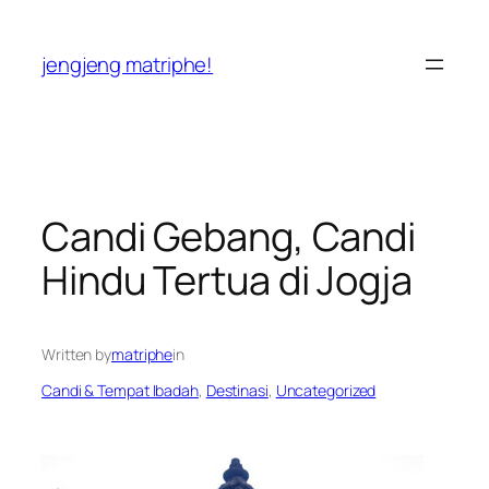
Skip
to
jengjeng matriphe!
content
Candi Gebang, Candi
Hindu Tertua di Jogja
Written by
matriphe
in
Candi & Tempat Ibadah
, 
Destinasi
, 
Uncategorized