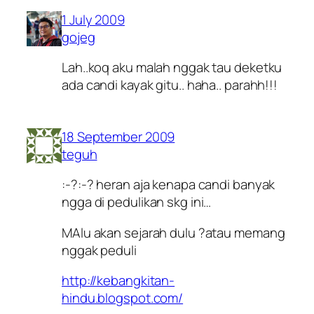
1 July 2009
gojeg
Lah..koq aku malah nggak tau deketku
ada candi kayak gitu.. haha.. parahh!!!
18 September 2009
teguh
:-?:-? heran aja kenapa candi banyak
ngga di pedulikan skg ini…
MAlu akan sejarah dulu ?atau memang
nggak peduli
http://kebangkitan-
hindu.blogspot.com/