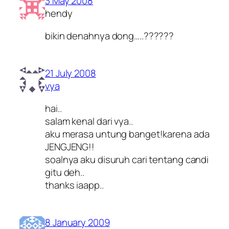
3 May 2008
hendy
bikin denahnya dong…..??????
21 July 2008
vya
hai..
salam kenal dari vya..
aku merasa untung banget!karena ada
JENGJENG!!
soalnya aku disuruh cari tentang candi
gitu deh..
thanks iaapp..
8 January 2009